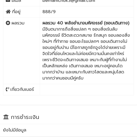
อีเมล
bernamchok3@gmail.com
ที่อยู่
888/9
ผลรวม
ผลรวม 40 พลังอำนาจมหัศจรรย์ (ชอบเดินทาง)
มีจินตนาการถึงสิ่งแปลก ๆ ชอบสิ่งเร้นลับ
มหัศจรรย์ ชีวิตสะดวกสบาย รักสนุก ชอบลองสิ่ง
ใหม่ๆ ที่ท้าทาย ชอบอะไรแปลกๆ ชอบเดินทางไม่
ชอบอยู่กับบ้าน มีโอกาสถูกชักจูงได้ง่ายเพราะมี
จิตใจที่อ่อนไหวและไม่ค่อยมีความมั่นคงเท่าไหร่
เพราะชีวิตจะเดินทางเสมอ เหมาะกับผู้ที่ทำงานไม่
เป็นหลักแหล่ง เดินทางเสมอ เหมาะอยู่คอนโด
มากกว่าบ้าน และเหมาะกับสาวโสดและหนุ่มโสด
มากกว่าคนชอบมีคู่ครับ
เกี่ยวกับเบอร์
การชำระเงิน
ยังไม่มีข้อมูล