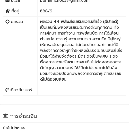
อีเมล
bernamchok3@gmail.com
ที่อยู่
888/9
ผลรวม
ผลรวม 44 พลังส่งเสริมความสำเร็จ (ฝีปากดี)
เป็นเลขที่มีพลังส่งเสริมในทางดีในทุกๆด้าน ทั้ง
การศึกษา การทำงาน ทรัพย์สมบัติ การได้เลื่อน
ตำแหน่ง ความรู้ ความสามารถ ความรัก มีผู้ใหญ่
ให้การสนับสนุนเสมอ ไม่ค่อยลำบากอะไร แต่ก็มี
พลังจากดาวราหูที่ทำให้หลงรื่นเริงไปกับแสงสี สิ่ง
มัวเมาได้ง่ายจึงต้องระมัดระวังเป็นพิเศษ ระวัง
เรื่องการเอาแต่ใจตนเองจนเกินไปต้องลดๆลงจะ
ดีทำบุญ สวดมนตร์ ใช้ชีวิตไม่ประมาทไปกับสิ่ง
มัวเมาจะช่วยป้องกันพลังจากดาวราหูได้ครับ เลข
ดีไม่ต้องเปลี่ยน
เกี่ยวกับเบอร์
การชำระเงิน
ยังไม่มีข้อมูล