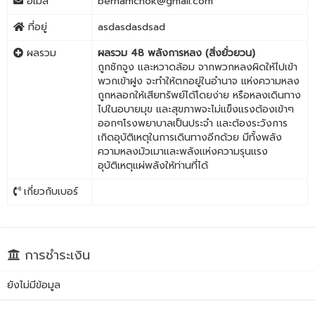
อีเมล
bernamchok@gmail.com
ที่อยู่
asdasdasdsad
ผลรวม
ผลรวม 48 พลังการหลง (สิ่งยั่วยวน)
ถูกชักจูง และหวาดล้อม จากพวกหลงผิดให้ไปเข้า
พวกเข้าฝูง จะทำให้ตกอยู่ในอำนาจ แห่งความหลง
ถูกหลอกให้เสียทรัพย์ได้โดยง่าย หรือหลงเดินทาง
ไปในอบายมุข และสุขภาพจะไม่แข็งแรงต้องเข้าๆ
ออกๆโรงพยาบาลเป็นประจำ และต้องระวังการ
เกิดอุบัติเหตุในการเดินทางอีกด้วย มีทั้งพลัง
ความหลงมัวเมาและพลังแห่งความรุนแรง
อุบัติเหตุแผ่พลังให้ท่านที่ได้
เกี่ยวกับเบอร์
การชำระเงิน
ยังไม่มีข้อมูล