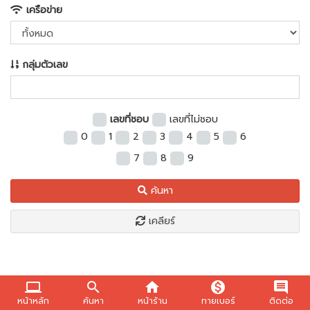
เครือข่าย
กลุ่มตัวเลข
เลขที่ชอบ
เลขที่ไม่ชอบ
0
1
2
3
4
5
6
7
8
9
ค้นหา
เคลียร์
computer
search
home
monetization_on
comment
หน้าหลัก
ค้นหา
หน้าร้าน
ทายเบอร์
ติดต่อ