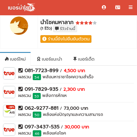
นำโชคมหาลาภ
(1 รีวิว)
รีวิวร้านนี้
ร้านนี้ยังไม่ยืนยันตัวตน
เบอร์ใหม่
เบอร์แนะนำ
เบอร์เด็ด
081-7723-899
/
4,500 บาท
ผลรวม
พลังมหาราชาโชคความสำเร็จ
54
091-7829-935
/
2,300 บาท
ผลรวม
พลังการหักเห
53
062-9277-881
/
73,000 บาท
ผลรวม
พลังแห่งปัญญาและความสามารถ
50
097-3437-535
/
30,000 บาท
ผลรวม
พลังแห่งโชค
46