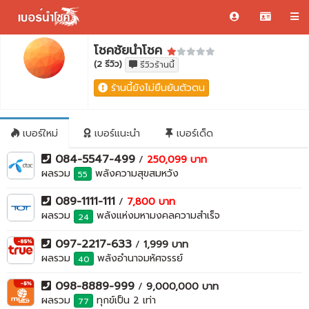
โชคชัยนำโชค
(2 รีวิว)
รีวิวร้านนี้
ร้านนี้ยังไม่ยืนยันตัวตน
เบอร์ใหม่
เบอร์แนะนำ
เบอร์เด็ด
084-5547-499
/
250,099 บาท
ผลรวม
พลังความสุขสมหวัง
55
089-1111-111
/
7,800 บาท
ผลรวม
พลังแห่งมหามงคลความสำเร็จ
24
097-2217-633
/
1,999 บาท
ผลรวม
พลังอำนาจมหัศจรรย์
40
098-8889-999
/
9,000,000 บาท
ผลรวม
ทุกข์เป็น 2 เท่า
77