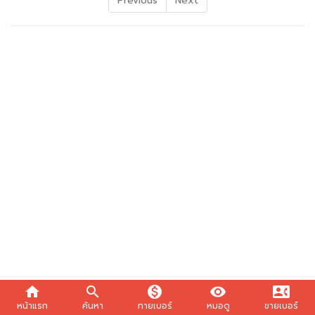
Previous
Next
home
search
monetization_on
visibility
contact_phone
หน้าแรก
ค้นหา
ทายเบอร์
หมอดู
ขายเบอร์