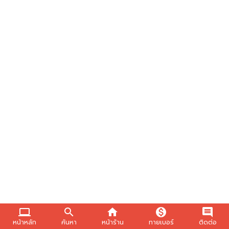
computer
search
home
monetization_on
comment
หน้าหลัก
ค้นหา
หน้าร้าน
ทายเบอร์
ติดต่อ