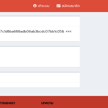
เข้าระบบ
สมัครสมาชิก
s=237c1d8ba688adb06ab3bcdc07bb1c05& <<<
ิการของเรา
บทความ