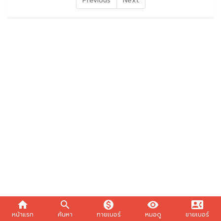
Previous
Next
home
search
monetization_on
visibility
contact_phone
หน้าแรก
ค้นหา
ทายเบอร์
หมอดู
ขายเบอร์