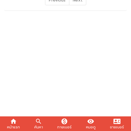
Previous
Next
home
search
monetization_on
visibility
contact_phone
หน้าแรก
ค้นหา
ทายเบอร์
หมอดู
ขายเบอร์