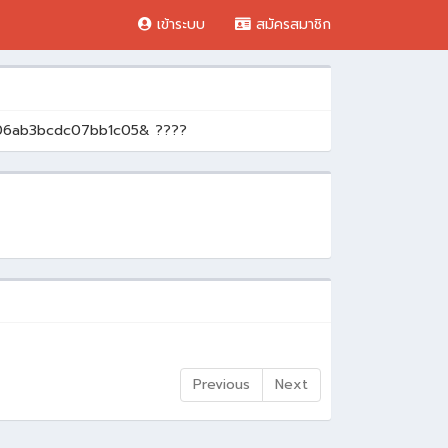
เข้าระบบ
สมัครสมาชิก
db06ab3bcdc07bb1c05& ????
Previous
Next