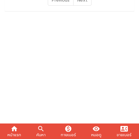
Previous
Next
home
search
monetization_on
visibility
contact_phone
หน้าแรก
ค้นหา
ทายเบอร์
หมอดู
ขายเบอร์