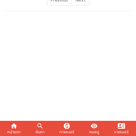
Previous
Next
home
search
monetization_on
visibility
contact_phone
หน้าแรก
ค้นหา
ทายเบอร์
หมอดู
ขายเบอร์