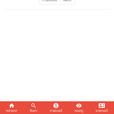
Previous
Next
home
search
monetization_on
visibility
contact_phone
หน้าแรก
ค้นหา
ทายเบอร์
หมอดู
ขายเบอร์