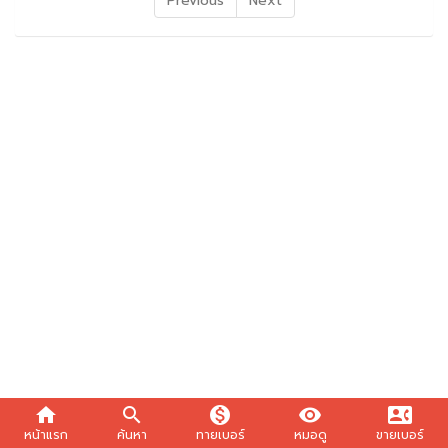
Previous
Next
home
search
monetization_on
visibility
contact_phone
หน้าแรก
ค้นหา
ทายเบอร์
หมอดู
ขายเบอร์