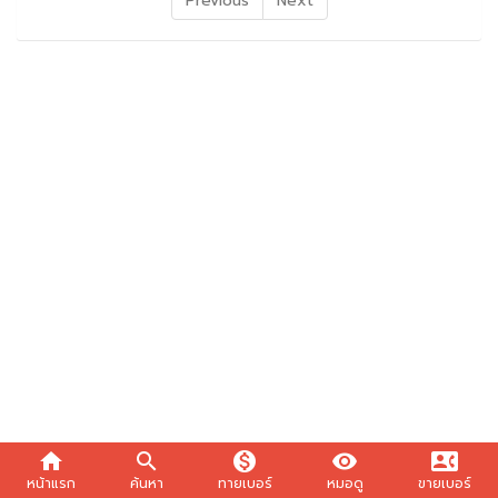
Previous
Next
home
search
monetization_on
visibility
contact_phone
หน้าแรก
ค้นหา
ทายเบอร์
หมอดู
ขายเบอร์